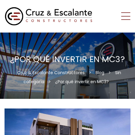
¿POR QUÉ INVERTIR EN MC3?
Cruz & Escalante Constructores
>
Blog
>
Sin
categoría
>
¿Por qué invertir en MC3?
os