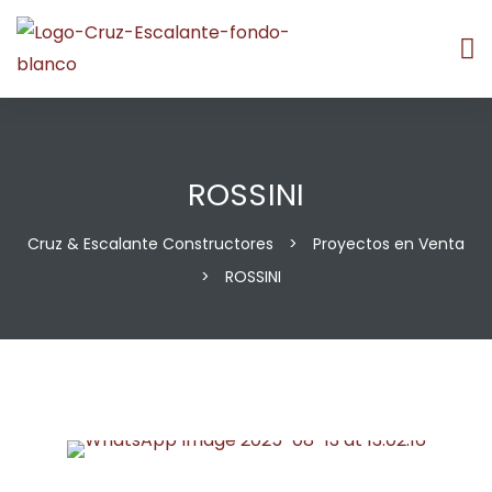
ROSSINI
Cruz & Escalante Constructores
>
Proyectos en Venta
>
ROSSINI
os
os