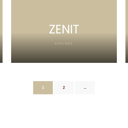
ZENIT
EXPLORE
1
2
→